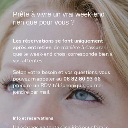
Prête à vivre un vrai week-end
rien que pour vous ?
Les réservations se font uniquement
après entretien
, de manière à s’assurer
que le week-end choisi corresponde bien à
vos attentes.
Selon votre besoin et vos questions, vous
pouvez m’appeler au
06 82 80 93 66
,
prendre un RDV téléphonique, ou me
joindre par mail.
Info et réservations
Un échange en toute simplicité pour faire le