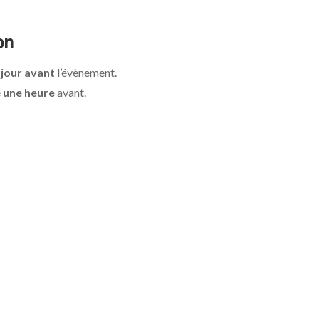
on
 jour avant
l’évènement.
é
une heure
avant.