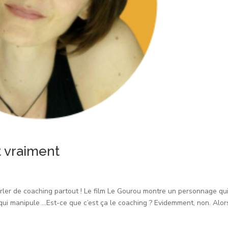
t vraiment
rler de coaching partout ! Le film Le Gourou montre un personnage qu
 qui manipule …Est-ce que c’est ça le coaching ? Evidemment, non. Alo