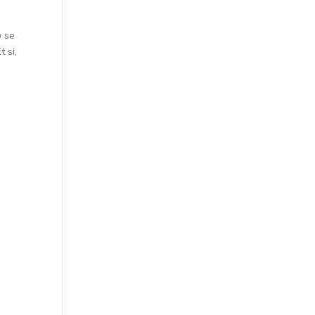
« se
 si,